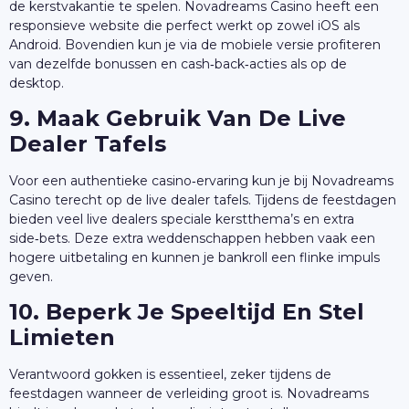
de kerstvakantie te spelen. Novadreams Casino heeft een
responsieve website die perfect werkt op zowel iOS als
Android. Bovendien kun je via de mobiele versie profiteren
van dezelfde bonussen en cash‑back‑acties als op de
desktop.
9. Maak Gebruik Van De Live
Dealer Tafels
Voor een authentieke casino‑ervaring kun je bij Novadreams
Casino terecht op de live dealer tafels. Tijdens de feestdagen
bieden veel live dealers speciale kerstthema’s en extra
side‑bets. Deze extra weddenschappen hebben vaak een
hogere uitbetaling en kunnen je bankroll een flinke impuls
geven.
10. Beperk Je Speeltijd En Stel
Limieten
Verantwoord gokken is essentieel, zeker tijdens de
feestdagen wanneer de verleiding groot is. Novadreams