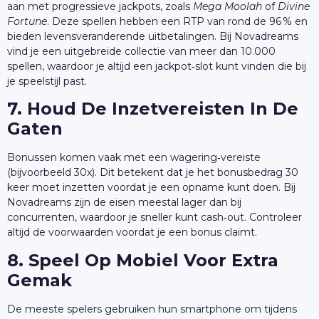
aan met progressieve jackpots, zoals
Mega Moolah
of
Divine
Fortune
. Deze spellen hebben een RTP van rond de 96 % en
bieden levensveranderende uitbetalingen. Bij Novadreams
vind je een uitgebreide collectie van meer dan 10.000
spellen, waardoor je altijd een jackpot‑slot kunt vinden die bij
je speelstijl past.
7. Houd De Inzetvereisten In De
Gaten
Bonussen komen vaak met een wagering‑vereiste
(bijvoorbeeld 30x). Dit betekent dat je het bonusbedrag 30
keer moet inzetten voordat je een opname kunt doen. Bij
Novadreams zijn de eisen meestal lager dan bij
concurrenten, waardoor je sneller kunt cash‑out. Controleer
altijd de voorwaarden voordat je een bonus claimt.
8. Speel Op Mobiel Voor Extra
Gemak
De meeste spelers gebruiken hun smartphone om tijdens