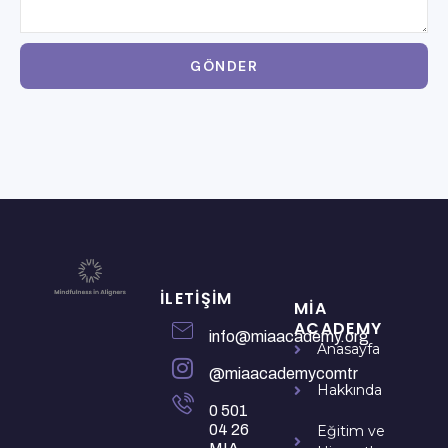
GÖNDER
İLETIŞIM
MIA
ACADEMY
info@miaacademy.org
Anasayfa
@miaacademycomtr
Hakkında
0 501
04 26
Eğitim ve