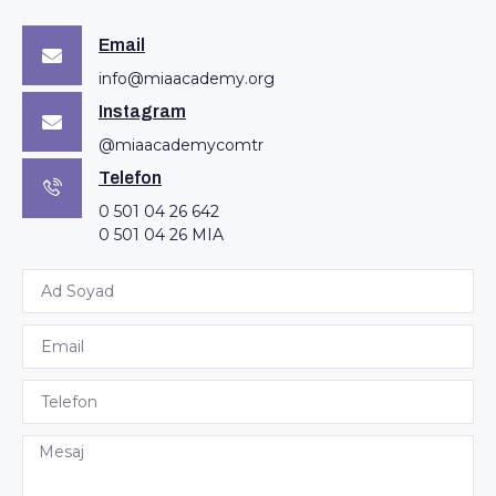
Email
info@miaacademy.org
Instagram
@miaacademycomtr
Telefon
0 501 04 26 642
0 501 04 26 MIA