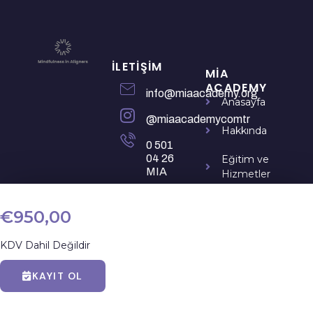
İLETIŞIM
MIA
ACADEMY
info@miaacademy.org
Anasayfa
@miaacademycomtr
Hakkında
0 501
04 26
Eğitim ve
MIA
Hizmetler
0 501
Mia Inside
04 26
€950,00
642
Yorumlar
KDV Dahil Değildir
İletişim
KAYIT OL