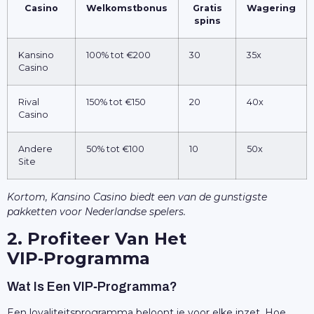
Casino
Welkomstbonus
Gratis
Wagering
spins
Kansino
100% tot €200
30
35x
Casino
Rival
150% tot €150
20
40x
Casino
Andere
50% tot €100
10
50x
Site
Kortom, Kansino Casino biedt een van de gunstigste
pakketten voor Nederlandse spelers.
2. Profiteer Van Het
VIP‑programma
Wat Is Een VIP‑programma?
Een loyaliteitsprogramma beloont je voor elke inzet. Hoe