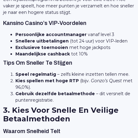
vaker je speelt, hoe meer punten je verzamelt en hoe sneller
je naar een hogere status stijgt.
Kansino Casino’s VIP‑voordelen
Persoonlijke accountmanager
vanaf level 3
Snellere uitbetalingen
(tot 24 uur) voor VIP‑leden
Exclusieve toernooien
met hoge jackpots
Maandelijkse cashback
tot 10%
Tips Om Sneller Te Stijgen
Speel regelmatig
– zelfs kleine inzetten tellen mee.
Kies spellen met hoge RTP
(bijv.
Gonzo’s Quest
met
96,0%).
Gebruik dezelfde betaalmethode
– dit versnelt de
puntenregistratie.
3. Kies Voor Snelle En Veilige
Betaalmethoden
Waarom Snelheid Telt