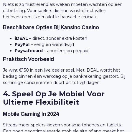
Niets is zo frustrerend als weken moeten wachten op een
uitbetaling. Voor spelers die hun winst direct willen
herinvesteren, is een vlotte transactie cruciaal.
Beschikbare Opties Bij Kansino Casino
iDEAL
– direct, zonder extra kosten
PayPal
– veilig en wereldwijd
Paysafecard
– anoniem en prepaid
Praktisch Voorbeeld
Je wint €150 in een live dealer spel. Met iDEAL wordt het
bedrag binnen één werkdag op je bankrekening gestort. Bij
sommige concurrenten duurt dit tot vijf dagen.
4. Speel Op Je Mobiel Voor
Ultieme Flexibiliteit
Mobile Gaming In 2024
Steeds meer spelers kiezen voor smartphones en tablets.
Een goed geoptimaliseerde mobiele site of app maakt het