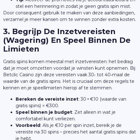
stel een herinnering in zodat je geen gratis spin mist.
Door consequent gebruik te maken van deze aanbiedingen,
verzamel je meer kansen om te winnen zonder extra kosten.
3. Begrijp De Inzetvereisten
(wagering) En Speel Binnen De
Limieten
Gratis spins komen meestal met inzetvereisten: het bedrag
dat je moet omzetten voordat je winsten kunt opnemen. Bij
Betclic Casino zijn deze vereisten vaak 30‑ tot 40‑maal de
waarde van de gratis spins. Het is cruciaal om deze regels te
kennen en je speellimieten hierop af te stemmen.
Bereken de vereiste inzet
: 30 × €10 (waarde van
gratis spins) = €300.
Speel binnen je budget
: Zet alleen in wat je
comfortabel kunt verliezen.
Voorbeeld
: Als je €10 per spin inzet, bereik je de
vereiste na 30 spins – precies het aantal gratis spins dat
je hebt.