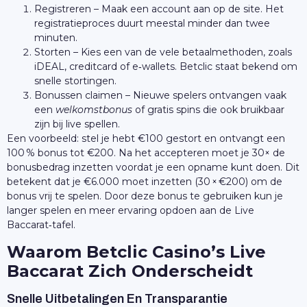
Registreren – Maak een account aan op de site. Het
registratieproces duurt meestal minder dan twee
minuten.
Storten – Kies een van de vele betaalmethoden, zoals
iDEAL, creditcard of e‑wallets. Betclic staat bekend om
snelle stortingen.
Bonussen claimen – Nieuwe spelers ontvangen vaak
een
welkomstbonus
of gratis spins die ook bruikbaar
zijn bij live spellen.
Een voorbeeld: stel je hebt €100 gestort en ontvangt een
100 % bonus tot €200. Na het accepteren moet je 30× de
bonusbedrag inzetten voordat je een opname kunt doen. Dit
betekent dat je €6.000 moet inzetten (30 × €200) om de
bonus vrij te spelen. Door deze bonus te gebruiken kun je
langer spelen en meer ervaring opdoen aan de Live
Baccarat‑tafel.
Waarom Betclic Casino’s Live
Baccarat Zich Onderscheidt
Snelle Uitbetalingen En Transparantie