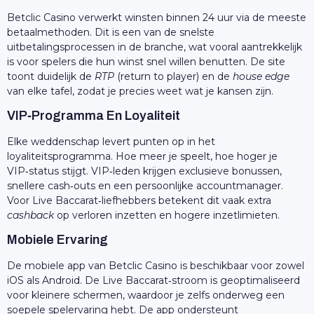
Betclic Casino verwerkt winsten binnen 24 uur via de meeste
betaalmethoden. Dit is een van de snelste
uitbetalingsprocessen in de branche, wat vooral aantrekkelijk
is voor spelers die hun winst snel willen benutten. De site
toont duidelijk de
RTP
(return to player) en de
house edge
van elke tafel, zodat je precies weet wat je kansen zijn.
VIP‑programma En Loyaliteit
Elke weddenschap levert punten op in het
loyaliteitsprogramma. Hoe meer je speelt, hoe hoger je
VIP‑status stijgt. VIP‑leden krijgen exclusieve bonussen,
snellere cash‑outs en een persoonlijke accountmanager.
Voor Live Baccarat‑liefhebbers betekent dit vaak extra
cashback
op verloren inzetten en hogere inzetlimieten.
Mobiele Ervaring
De mobiele app van Betclic Casino is beschikbaar voor zowel
iOS als Android. De Live Baccarat‑stroom is geoptimaliseerd
voor kleinere schermen, waardoor je zelfs onderweg een
soepele spelervaring hebt. De app ondersteunt