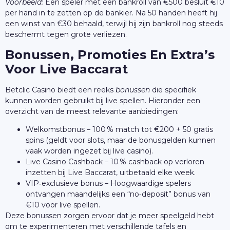
Voorbeeld:
Een speler met een bankroll van €500 besluit €10
per hand in te zetten op de bankier. Na 50 handen heeft hij
een winst van €30 behaald, terwijl hij zijn bankroll nog steeds
beschermt tegen grote verliezen.
Bonussen, Promoties En Extra’s
Voor Live Baccarat
Betclic Casino biedt een reeks
bonussen
die specifiek
kunnen worden gebruikt bij live spellen. Hieronder een
overzicht van de meest relevante aanbiedingen:
Welkomstbonus – 100 % match tot €200 + 50 gratis
spins (geldt voor slots, maar de bonusgelden kunnen
vaak worden ingezet bij live casino).
Live Casino Cashback – 10 % cashback op verloren
inzetten bij Live Baccarat, uitbetaald elke week.
VIP‑exclusieve bonus – Hoogwaardige spelers
ontvangen maandelijks een “no‑deposit” bonus van
€10 voor live spellen.
Deze bonussen zorgen ervoor dat je meer speelgeld hebt
om te experimenteren met verschillende tafels en