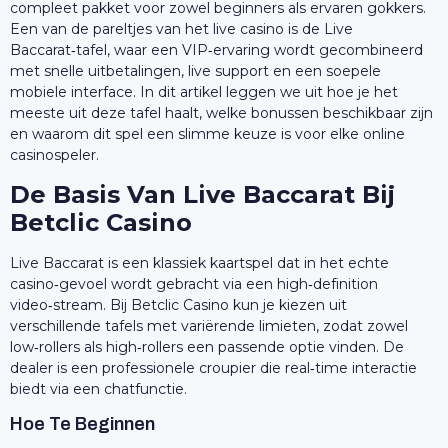
compleet pakket voor zowel beginners als ervaren gokkers.
Een van de pareltjes van het live casino is de Live
Baccarat‑tafel, waar een VIP‑ervaring wordt gecombineerd
met snelle uitbetalingen, live support en een soepele
mobiele interface. In dit artikel leggen we uit hoe je het
meeste uit deze tafel haalt, welke bonussen beschikbaar zijn
en waarom dit spel een slimme keuze is voor elke online
casinospeler.
De Basis Van Live Baccarat Bij
Betclic Casino
Live Baccarat is een klassiek kaartspel dat in het echte
casino‑gevoel wordt gebracht via een high‑definition
video‑stream. Bij Betclic Casino kun je kiezen uit
verschillende tafels met variërende limieten, zodat zowel
low‑rollers als high‑rollers een passende optie vinden. De
dealer is een professionele croupier die real‑time interactie
biedt via een chatfunctie.
Hoe Te Beginnen