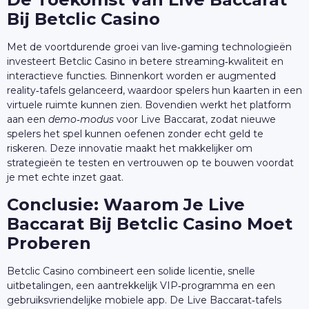
Bij Betclic Casino
Met de voortdurende groei van live‑gaming technologieën
investeert Betclic Casino in betere streaming‑kwaliteit en
interactieve functies. Binnenkort worden er augmented
reality‑tafels gelanceerd, waardoor spelers hun kaarten in een
virtuele ruimte kunnen zien. Bovendien werkt het platform
aan een
demo‑modus
voor Live Baccarat, zodat nieuwe
spelers het spel kunnen oefenen zonder echt geld te
riskeren. Deze innovatie maakt het makkelijker om
strategieën te testen en vertrouwen op te bouwen voordat
je met echte inzet gaat.
Conclusie: Waarom Je Live
Baccarat Bij Betclic Casino Moet
Proberen
Betclic Casino combineert een solide licentie, snelle
uitbetalingen, een aantrekkelijk VIP‑programma en een
gebruiksvriendelijke mobiele app. De Live Baccarat‑tafels