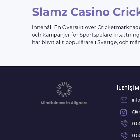
Slamz Casino Cric
Innehåll En Översikt över Cricketmarknade
och Kampanjer för Sportspelare Insättninga
har blivit allt populärare i Sverige, och må
İLETIŞIM
in
@m
0 5
0 5