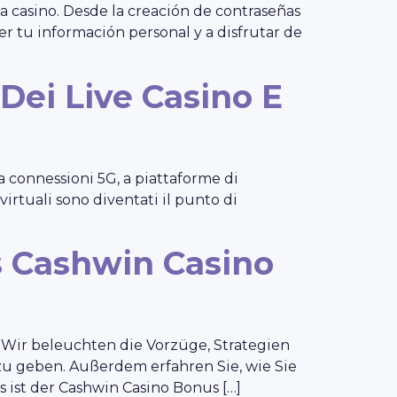
a casino. Desde la creación de contraseñas
er tu información personal y a disfrutar de
 Dei Live Casino E
 a connessioni 5G, a piattaforme di
virtuali sono diventati il punto di
s Cashwin Casino
 Wir beleuchten die Vorzüge, Strategien
u geben. Außerdem erfahren Sie, wie Sie
 ist der Cashwin Casino Bonus […]