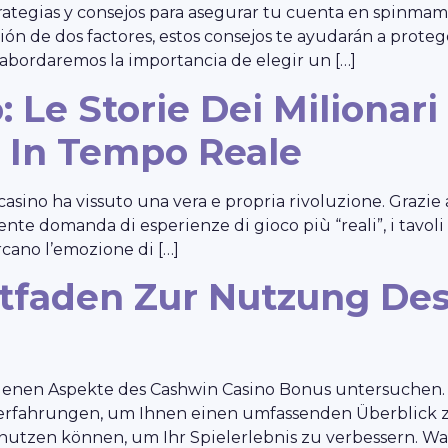
trategias y consejos para asegurar tu cuenta en spinmam
ción de dos factores, estos consejos te ayudarán a proteg
abordaremos la importancia de elegir un […]
: Le Storie Dei Milionari
r In Tempo Reale
 casino ha vissuto una vera e propria rivoluzione. Grazie
nte domanda di esperienze di gioco più “reali”, i tavoli 
rcano l’emozione di […]
itfaden Zur Nutzung De
edenen Aspekte des Cashwin Casino Bonus untersuchen.
erfahrungen, um Ihnen einen umfassenden Überblick z
nutzen können, um Ihr Spielerlebnis zu verbessern. Was