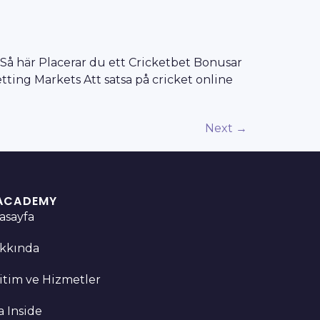
Så här Placerar du ett Cricketbet Bonusar
ting Markets Att satsa på cricket online
Next
→
 ACADEMY
asayfa
kkında
itim ve Hizmetler
a Inside