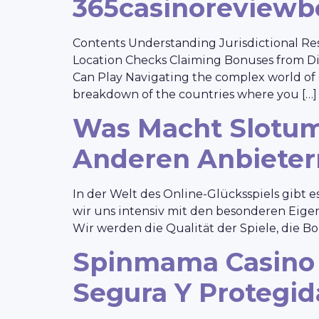
365casinoreviewbo
Contents Understanding Jurisdictional Res
Location Checks Claiming Bonuses from Di
Can Play Navigating the complex world of o
breakdown of the countries where you […]
Was Macht Slotum 
Anderen Anbieter
In der Welt des Online-Glücksspiels gibt 
wir uns intensiv mit den besonderen Eige
Wir werden die Qualität der Spiele, die B
Spinmama Casino 
Segura Y Protegid