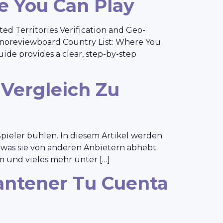
e You Can Play
d Territories Verification and Geo-
sinoreviewboard Country List: Where You
ide provides a clear, step-by-step
Vergleich Zu
Spieler buhlen. In diesem Artikel werden
 was sie von anderen Anbietern abhebt.
m und vieles mehr unter […]
antener Tu Cuenta