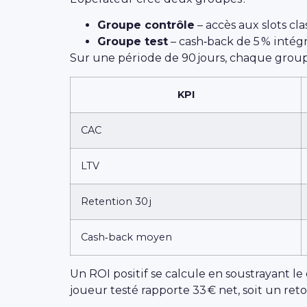
Groupe contrôle
– accès aux slots cl
Groupe test
– cash‑back de 5 % intég
Sur une période de 90 jours, chaque groupe
KPI
CAC
LTV
Retention 30 j
Cash‑back moyen
Un ROI positif se calcule en soustrayant l
joueur testé rapporte 33 € net, soit un ret