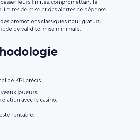
épasser leurs limites, compromettant le
s limites de mise et des alertes de dépense.
des promotions classiques (tour gratuit,
ode de validité, mise minimale,
thodologie
el de KPI précis.
uveaux joueurs.
lation avec le casino.
este rentable.