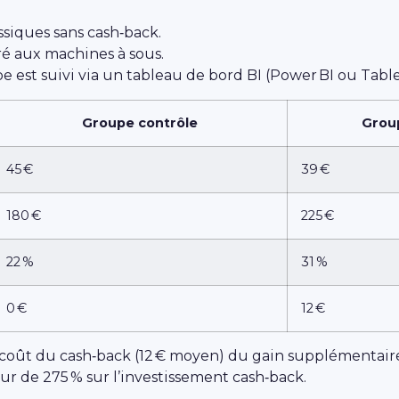
assiques sans cash‑back.
ré aux machines à sous.
 est suivi via un tableau de bord BI (Power BI ou Tablea
Groupe contrôle
Grou
45 €
39 €
180 €
225 €
22 %
31 %
0 €
12 €
e coût du cash‑back (12 € moyen) du gain supplémentair
our de 275 % sur l’investissement cash‑back.