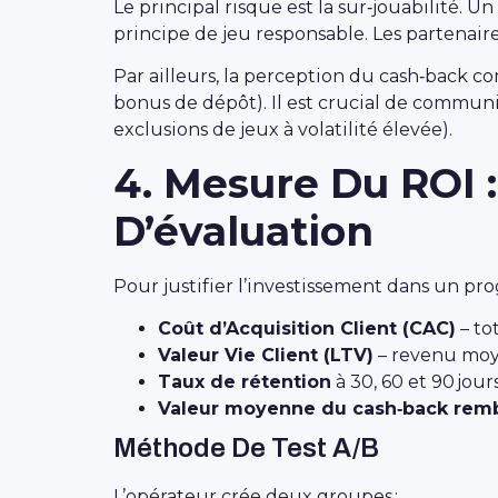
Le principal risque est la sur‑jouabilité.
principe de jeu responsable. Les partenaire
Par ailleurs, la perception du cash‑back c
bonus de dépôt). Il est crucial de commun
exclusions de jeux à volatilité élevée).
4. Mesure Du ROI :
D’évaluation
Pour justifier l’investissement dans un pr
Coût d’Acquisition Client (CAC)
– to
Valeur Vie Client (LTV)
– revenu moye
Taux de rétention
à 30, 60 et 90 jour
Valeur moyenne du cash‑back rem
Méthode De Test A/B
L’opérateur crée deux groupes :