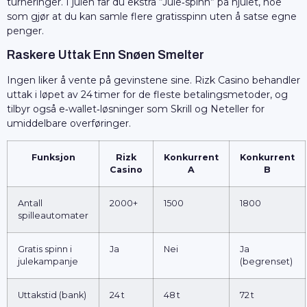
turneringer. I julen får du ekstra “Jule‑spinn” på hjulet, noe
som gjør at du kan samle flere gratisspinn uten å satse egne
penger.
Raskere Uttak Enn Snøen Smelter
Ingen liker å vente på gevinstene sine. Rizk Casino behandler
uttak i løpet av 24 timer for de fleste betalingsmetoder, og
tilbyr også e‑wallet‑løsninger som Skrill og Neteller for
umiddelbare overføringer.
Funksjon
Rizk
Konkurrent
Konkurrent
Casino
A
B
Antall
2000+
1500
1800
spilleautomater
Gratis spinn i
Ja
Nei
Ja
julekampanje
(begrenset)
Uttakstid (bank)
24 t
48 t
72 t