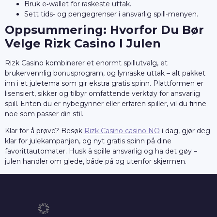
Bruk e‑wallet for raskeste uttak.
Sett tids- og pengegrenser i ansvarlig spill‑menyen.
Oppsummering: Hvorfor Du Bør
Velge Rizk Casino I Julen
Rizk Casino kombinerer et enormt spillutvalg, et
brukervennlig bonusprogram, og lynraske uttak – alt pakket
inn i et juletema som gir ekstra gratis spinn. Plattformen er
lisensiert, sikker og tilbyr omfattende verktøy for ansvarlig
spill. Enten du er nybegynner eller erfaren spiller, vil du finne
noe som passer din stil.
Klar for å prøve? Besøk
Rizk Casino casino NO
i dag, gjør deg
klar for julekampanjen, og nyt gratis spinn på dine
favorittautomater. Husk å spille ansvarlig og ha det gøy –
julen handler om glede, både på og utenfor skjermen.