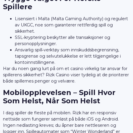
Spillere
Lisensiert i Malta (Malta Gaming Authority) og regulert
av UKGC, noe som garanterer rettferdig spill og
sikkerhet.
SSL‑kryptering beskytter alle transaksjoner og
personopplysninger.
Ansvarlig spill‑verktøy som innskuddsbegrensning,
tapsgrense og selvutelukkelse er lett tilgjengelige i
kontoinnstillingene.
Har du noen gang lurt på om et casino virkelig tar ansvar for
spillerens sikkerhet? Rizk Casino viser tydelig at de prioriterer
både spillernes penger og velvære.
Mobilopplevelsen – Spill Hvor
Som Helst, Når Som Helst
I dag spiller de fleste på mobilen. Rizk har en responsiv
nettside som fungerer sømløst på både iOS og Android.
Ingen nedlasting kreves; du åpner bare nettleseren og
logger inn. Spilleautomater som “Winter Wonderland” er