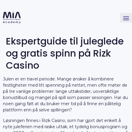
Ekspertguide til juleglede
og gratis spinn på Rizk
Casino
Julen er en travel periode. Mange ønsker å kombinere
festligheter med litt spenning på nettet, men ofte møter de
på tre vanlige problemer: lange uttakstider, uoversiktlige
bonustilbud og mangel på spill som passer sesongen. Har du
noen gang følt at du bruker mer tid på å finne en pålitelig
plattform enn på selve spillingen?
Løsningen finnes i Rizk Casino, som har gjort det enkelt å
nyte juleferien med raske uttak, et tydelig bonusprogram og