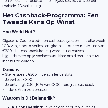
een vlekkeloze roulette‑ of blackjack‑sessie, zelfs op een
mobiele 4G‑verbinding.
Het Cashback‑programma: Een
Tweede Kans Op Winst
Hoe Werkt Het?
Gigaspinz Casino biedt een cashback‑systeem dat elke week
10 % van je netto verlies terugbetaalt, tot een maximum van
€200. Het cash‑back‑bedrag wordt automatisch
bijgeschreven op je spelaccount, klaar om direct opnieuw
ingezet te worden.
Example:
– Stel je speelt €500 in verschillende slots.
– Je verliest €300.
– Je ontvangt €30 (10 % van €300) terug als cashback,
zonder extra inzetvereisten.
Waarom Is Dit Belangrijk?
Risicobeperking:
Je krijgt een deel van je verlies