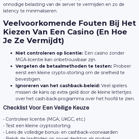
onnodige belasting van de server te vermijden en zo de
latency te minimaliseren.
Veelvoorkomende Fouten Bij Het
Kiezen Van Een Casino (en Hoe
Je Ze Vermijdt)
Niet controleren op licentie:
Een casino zonder
MGA‑licentie kan onbetrouwbaar zijn.
Vergeten de betaalmethoden te testen:
Probeer
eerst een kleine crypto‑storting om de snelheid te
bevestigen.
Ignoreren van het cashback‑beleid:
Veel spelers
missen de kans op extra geld door de kleine lettertjes
over het cash‑back‑programma over het hoofd te zien.
Checklist Voor Een Veilige Keuze
• Controleer licentie (MGA, UKGC, etc.)
• Test een kleine cryptostorting
• Lees de volledige bonus‑ en cashback‑voorwaarden
• Bekijk de laadtijden op zowel desktop als mobiel