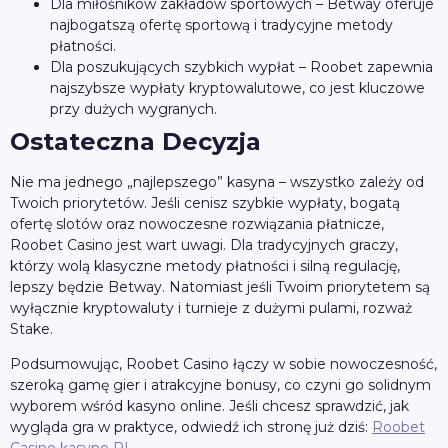
Dla miłośników zakładów sportowych – Betway oferuje
najbogatszą ofertę sportową i tradycyjne metody
płatności.
Dla poszukujących szybkich wypłat – Roobet zapewnia
najszybsze wypłaty kryptowalutowe, co jest kluczowe
przy dużych wygranych.
Ostateczna Decyzja
Nie ma jednego „najlepszego” kasyna – wszystko zależy od
Twoich priorytetów. Jeśli cenisz szybkie wypłaty, bogatą
ofertę slotów oraz nowoczesne rozwiązania płatnicze,
Roobet Casino jest wart uwagi. Dla tradycyjnych graczy,
którzy wolą klasyczne metody płatności i silną regulację,
lepszy będzie Betway. Natomiast jeśli Twoim priorytetem są
wyłącznie kryptowaluty i turnieje z dużymi pulami, rozważ
Stake.
Podsumowując, Roobet Casino łączy w sobie nowoczesność,
szeroką gamę gier i atrakcyjne bonusy, co czyni go solidnym
wyborem wśród kasyno online. Jeśli chcesz sprawdzić, jak
wygląda gra w praktyce, odwiedź ich stronę już dziś:
Roobet
Casino kasyno PL
.