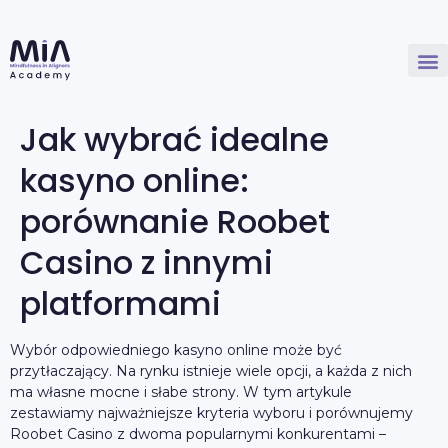
Jak wybrać idealne
kasyno online:
porównanie Roobet
Casino z innymi
platformami
Wybór odpowiedniego kasyno online może być
przytłaczający. Na rynku istnieje wiele opcji, a każda z nich
ma własne mocne i słabe strony. W tym artykule
zestawiamy najważniejsze kryteria wyboru i porównujemy
Roobet Casino z dwoma popularnymi konkurentami –