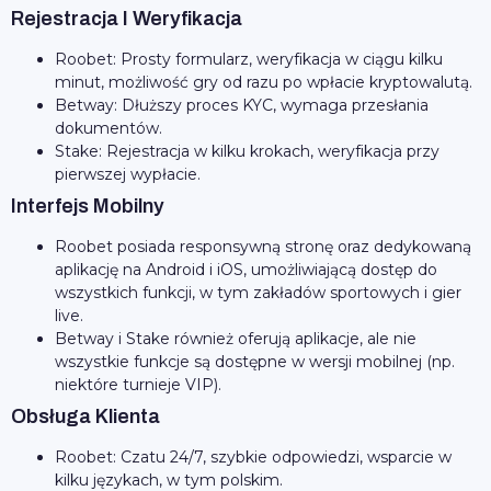
Rejestracja I Weryfikacja
Roobet: Prosty formularz, weryfikacja w ciągu kilku
minut, możliwość gry od razu po wpłacie kryptowalutą.
Betway: Dłuższy proces KYC, wymaga przesłania
dokumentów.
Stake: Rejestracja w kilku krokach, weryfikacja przy
pierwszej wypłacie.
Interfejs Mobilny
Roobet posiada responsywną stronę oraz dedykowaną
aplikację na Android i iOS, umożliwiającą dostęp do
wszystkich funkcji, w tym zakładów sportowych i gier
live.
Betway i Stake również oferują aplikacje, ale nie
wszystkie funkcje są dostępne w wersji mobilnej (np.
niektóre turnieje VIP).
Obsługa Klienta
Roobet: Czatu 24/7, szybkie odpowiedzi, wsparcie w
kilku językach, w tym polskim.