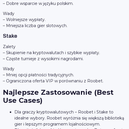
– Dobre wsparcie w języku polskim.
Wady
– Wolniejsze wypłaty.
– Mniejsza liczba gier slotowych.
Stake
Zalety
– Skupienie na kryptowalutach i szybkie wypłaty.
– Częste turnieje z wysokimi nagrodami.
Wady
– Mniej opcji płatności tradycyjnych.
– Ograniczona oferta VIP w porównaniu z Roobet.
Najlepsze Zastosowanie (Best
Use Cases)
Dla graczy kryptowalutowych – Roobet i Stake to
idealne wybory. Roobet wyróżnia się większą biblioteką
gier i lepszym programem lojalnościowym.