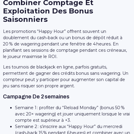
Combiner Comptage Et
Exploitation Des Bonus
Saisonniers
Les promotions “Happy Hour” offrent souvent un
doublement du cash‑back ou un bonus de dépôt réduit à
20 % de wagering pendant une fenêtre de 4 heures. En
planifiant ses sessions de comptage pendant ces créneaux,
le joueur maximise le ROI.
Les tournois de blackjack en ligne, parfois gratuits,
permettent de gagner des crédits bonus sans wagering. Un
compteur peut y participer pour augmenter son capital de
jeu sans risquer son propre argent.
Campagne De 2 Semaines
Semaine 1 : profiter du “Reload Monday” (bonus 50 %
avec 20× wagering) et jouer uniquement lorsque le vrai
compte est supérieur à +3.
Semaine 2 : s’inscrire aux “Happy Hour” du mercredi
(cash‑back 15 % pendant 6 heures) et combiner avec un