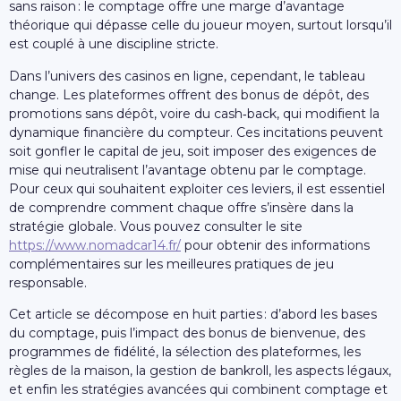
sans raison : le comptage offre une marge d’avantage
théorique qui dépasse celle du joueur moyen, surtout lorsqu’il
est couplé à une discipline stricte.
Dans l’univers des casinos en ligne, cependant, le tableau
change. Les plateformes offrent des bonus de dépôt, des
promotions sans dépôt, voire du cash‑back, qui modifient la
dynamique financière du compteur. Ces incitations peuvent
soit gonfler le capital de jeu, soit imposer des exigences de
mise qui neutralisent l’avantage obtenu par le comptage.
Pour ceux qui souhaitent exploiter ces leviers, il est essentiel
de comprendre comment chaque offre s’insère dans la
stratégie globale. Vous pouvez consulter le site
https://www.nomadcar14.fr/
pour obtenir des informations
complémentaires sur les meilleures pratiques de jeu
responsable.
Cet article se décompose en huit parties : d’abord les bases
du comptage, puis l’impact des bonus de bienvenue, des
programmes de fidélité, la sélection des plateformes, les
règles de la maison, la gestion de bankroll, les aspects légaux,
et enfin les stratégies avancées qui combinent comptage et