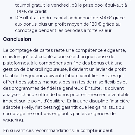
tournoi gratuit le vendredi, où le prize pool équivaut à
100 € de crédit.
Résultat attendu : capital additionnel de 300 € grâce
aux bonus, plus un profit moyen de 120 € grâce au
comptage pendant les périodes à forte valeur.
Conclusion
Le comptage de cartes reste une compétence exigeante,
mais lorsqu’il est couplé à une sélection judicieuse de
plateformes, à la compréhension fine des bonus et à une
gestion de bankroll rigoureuse, il devient un levier de profit
durable. Les joueurs doivent d’abord identifier les sites qui
offrent des sabots manuels, des limites de mise flexibles et
des programmes de fidélité généreux. Ensuite, ils doivent
analyser chaque offre de bonus pour en mesurer le véritable
impact sur le point d’équilibre. Enfin, une discipline financière
adaptée (Kelly, flat betting) garantit que les gains issus du
comptage ne sont pas engloutis par les exigences de
wagering.
En suivant ces recommandations, le compteur peut