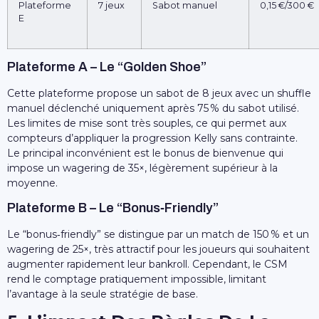
Plateforme
7 jeux
Sabot manuel
0,15 €/300 €
E
Plateforme A – Le “golden Shoe”
Cette plateforme propose un sabot de 8 jeux avec un shuffle
manuel déclenché uniquement après 75 % du sabot utilisé.
Les limites de mise sont très souples, ce qui permet aux
compteurs d’appliquer la progression Kelly sans contrainte.
Le principal inconvénient est le bonus de bienvenue qui
impose un wagering de 35×, légèrement supérieur à la
moyenne.
Plateforme B – Le “bonus‑friendly”
Le “bonus‑friendly” se distingue par un match de 150 % et un
wagering de 25×, très attractif pour les joueurs qui souhaitent
augmenter rapidement leur bankroll. Cependant, le CSM
rend le comptage pratiquement impossible, limitant
l’avantage à la seule stratégie de base.