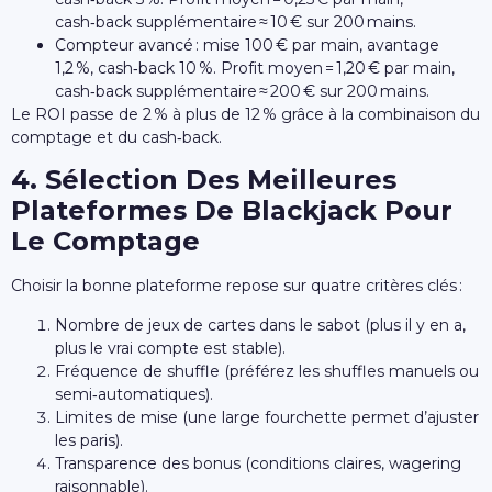
cash‑back supplémentaire ≈ 10 € sur 200 mains.
Compteur avancé : mise 100 € par main, avantage
1,2 %, cash‑back 10 %. Profit moyen = 1,20 € par main,
cash‑back supplémentaire ≈ 200 € sur 200 mains.
Le ROI passe de 2 % à plus de 12 % grâce à la combinaison du
comptage et du cash‑back.
4. Sélection Des Meilleures
Plateformes De Blackjack Pour
Le Comptage
Choisir la bonne plateforme repose sur quatre critères clés :
Nombre de jeux de cartes dans le sabot (plus il y en a,
plus le vrai compte est stable).
Fréquence de shuffle (préférez les shuffles manuels ou
semi‑automatiques).
Limites de mise (une large fourchette permet d’ajuster
les paris).
Transparence des bonus (conditions claires, wagering
raisonnable).