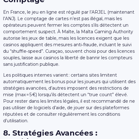
En France, le jeu en ligne est régulé par l’ARJEL (maintenant
l’ANJ). Le comptage de cartes n’est pas illégal, mais les
opérateurs peuvent fermer les comptes s’ils détectent un
comportement suspect. À Malte, la Malta Gaming Authority
autorise les jeux de table, mais les licences exigent que les
casinos appliquent des mesures anti‑fraude, incluant le suivi
du “shuffle‑speed”. Curaçao, souvent choisi pour des licences
souples, laisse aux casinos la liberté de bannir les compteurs
sans justification publique.
Les politiques internes varient : certains sites limitent
automatiquement les bonus pour les joueurs qui utilisent des
stratégies avancées, d’autres imposent des restrictions de
mise (max = 5 €) lorsqu’ils détectent un “true count” élevé.
Pour rester dans les limites légales, il est recommandé de ne
pas utiliser de logiciels d’aide, de jouer sur des plateformes
réputées et de consulter régulièrement les conditions
d’utilisation.
8. Stratégies Avancées :