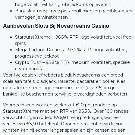
hoge volatiliteit kan grote jackpots opleveren.
Bonusfeatures: Free spins, multipliers en gamble‑opties
verhogen je winstkansen.
Aanbevolen Slots Bij Novadreams Casino
Starburst Xtreme – 96,5 % RTP, lage volatiliteit, veel free
spins.
Mega Fortune Dreams – 97,2 % RTP, hoge volatiliteit,
progressieve jackpot.
Crypto Rush – 95,8 % RTP, medium volatiliteit, speciale
cryptobonus.
Voor live dealer‑liefhebbers biedt Novadreams een breed
scala aan tafels: blackjack, roulette, baccarat en poker. Kies
een tafel met een lage minimuminzet (bijv. €5) om je
bankroll te beschermen terwijl je je vaardigheden verbetert.
Voorbeeldscenario: Een speler zet €10 per ronde in op
Starburst Xtreme met een RTP van 96,5 %. Over 100 rondes
verwacht hij gemiddeld €96,50 terug te krijgen, wat een
verlies van €3,50 betekent. Door de frequentie van kleine
winsten kan hij echter langer spelen en zijn kansen op een