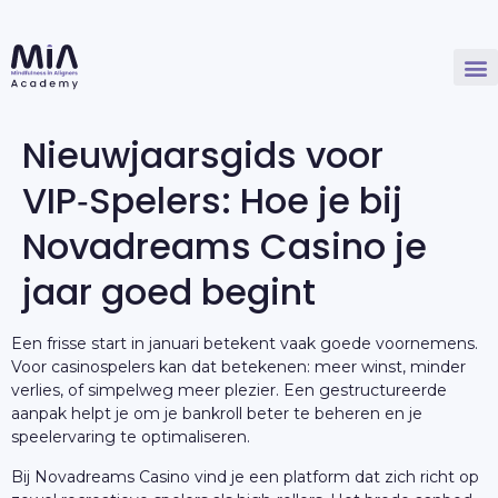
Nieuwjaarsgids voor
VIP‑Spelers: Hoe je bij
Novadreams Casino je
jaar goed begint
Een frisse start in januari betekent vaak goede voornemens.
Voor casinospelers kan dat betekenen: meer winst, minder
verlies, of simpelweg meer plezier. Een gestructureerde
aanpak helpt je om je bankroll beter te beheren en je
speelervaring te optimaliseren.
Bij Novadreams Casino vind je een platform dat zich richt op