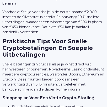
behalen.
Voorbeeld: Stel je voor dat je in de eerste maand €2.000
inzet en de Silver‑status bereikt. Je ontvangt 10 % snellere
uitbetalingen, waardoor een winstmarge van €500 in plaats
van €450 binnenkomt. Dat extra €50 kan je bankroll
aanzienlijk versterken.
Praktische Tips Voor Snelle
Cryptobetalingen En Soepele
Uitbetalingen
Snelle betalingen zijn cruciaal als je je winst direct wilt
herinvesteren of opnemen. Novadreams Casino ondersteunt
meerdere cryptocurrencies, waaronder Bitcoin, Ethereum en
Litecoin. Deze munten bieden doorgaans een
verwerkingstijd van 5‑15 minuten, vergeleken met
bankoverschrijvingen die dagen kunnen duren.
Stappenplan Voor Een Vlotte Crypto‑storting
Stap 1: Maak een digitale wallet aan bij een