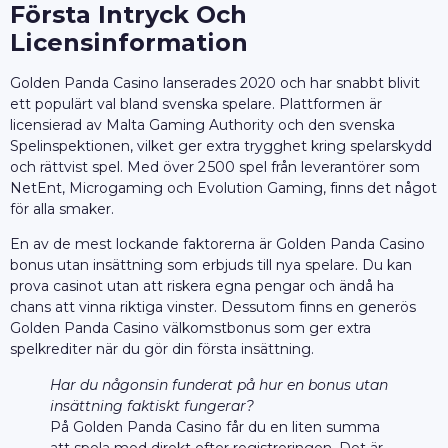
Första Intryck Och
Licensinformation
Golden Panda Casino lanserades 2020 och har snabbt blivit
ett populärt val bland svenska spelare. Plattformen är
licensierad av Malta Gaming Authority och den svenska
Spelinspektionen, vilket ger extra trygghet kring spelarskydd
och rättvist spel. Med över 2 500 spel från leverantörer som
NetEnt, Microgaming och Evolution Gaming, finns det något
för alla smaker.
En av de mest lockande faktorerna är Golden Panda Casino
bonus utan insättning som erbjuds till nya spelare. Du kan
prova casinot utan att riskera egna pengar och ändå ha
chans att vinna riktiga vinster. Dessutom finns en generös
Golden Panda Casino välkomstbonus som ger extra
spelkrediter när du gör din första insättning.
Har du någonsin funderat på hur en bonus utan
insättning faktiskt fungerar?
På Golden Panda Casino får du en liten summa
att spela med direkt efter registreringen. Det är