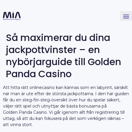
Så maximerar du dina
jackpottvinster – en
nybörjarguide till Golden
Panda Casino
Att hitta rätt onlinecasino kan kännas som en labyrint, särskilt
när man är ute efter de största jackpottarna. I den här guiden
får du en steg‑för‑steg‑översikt över hur du spelar säkert,
väljer rätt spel och utnyttjar de bästa bonusarna på
Golden Panda Casino. Vi går igenom allt från registrering till
uttag, så att du kan fokusera på det som verkligen räknas –
att vinna stort.