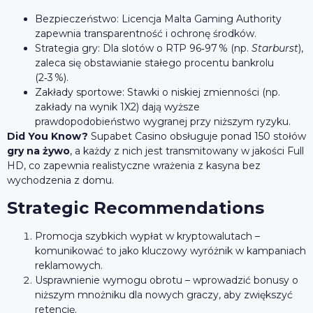
Bezpieczeństwo: Licencja Malta Gaming Authority
zapewnia transparentność i ochronę środków.
Strategia gry: Dla slotów o RTP 96‑97 % (np.
Starburst
),
zaleca się obstawianie stałego procentu bankrolu
(2‑3 %).
Zakłady sportowe: Stawki o niskiej zmienności (np.
zakłady na wynik 1X2) dają wyższe
prawdopodobieństwo wygranej przy niższym ryzyku.
Did You Know?
Supabet Casino obsługuje ponad 150 stołów
gry na żywo
, a każdy z nich jest transmitowany w jakości Full
HD, co zapewnia realistyczne wrażenia z kasyna bez
wychodzenia z domu.
Strategic Recommendations
Promocja szybkich wypłat w kryptowalutach –
komunikować to jako kluczowy wyróżnik w kampaniach
reklamowych.
Usprawnienie wymogu obrotu – wprowadzić bonusy o
niższym mnożniku dla nowych graczy, aby zwiększyć
retencję.