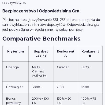
rzeczywistym.
Bezpieczeństwo I Odpowiedzialna Gra
Platforma stosuje szyfrowanie SSL 256‑bit oraz narzędzia do
samowykluczenia i limitów depozytów. Odpowiedzialna gra
jest podkreślana w regulaminie i w sekcji pomocy.
Comparative Benchmarks
Kryterium
Supabet
Konkurent
Konkurent
Casino
A
B
Licencja
Malta
Curacao
UKGC
Gaming
Authority
Liczba gier
3000+
2100
2500
Bonus
200 % + 100
150 % + 50
100 % + 75
powitalny
FS
FS
FS