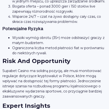
w jednym miejscu, co upraszcza zarządzanie środkami.
Bogata oferta – ponad 3000 gier i 150 stołów live
zapewniają różnorodność rozgrywki.
Wsparcie 24/7 – czat na żywo dostępny cały czas, co
skraca czas rozwiązywania problemów.
Potencjalne Ryzyka
Wysoki wymóg obrotu (35×) może odstraszyć graczy z
małym budżetem.
Ograniczona liczba metod płatności fiat w porównaniu
do niektórych rywali.
Risk And Opportunity
Supabet Casino ma solidną pozycję, ale musi monitorować
regulacje dotyczące kryptowalut w Polsce, które mogą
wpływać na dostępność tej formy płatności. Jednocześnie
istnieje szansa na rozbudowę programu lojalnościowego o
ekskluzywne wydarzenia sportowe, co przyciągnie bardziej
zaawansowanych graczy.
Expert Insights