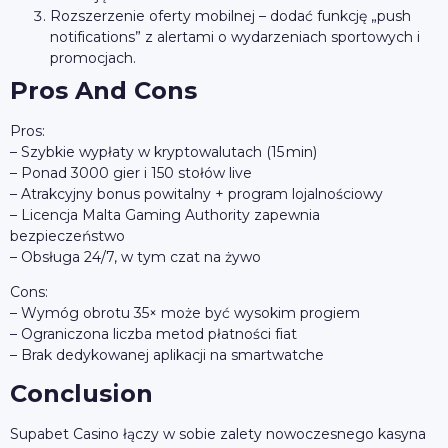
Rozszerzenie oferty mobilnej – dodać funkcję „push
notifications” z alertami o wydarzeniach sportowych i
promocjach.
Pros And Cons
Pros:
– Szybkie wypłaty w kryptowalutach (15 min)
– Ponad 3000 gier i 150 stołów live
– Atrakcyjny bonus powitalny + program lojalnościowy
– Licencja Malta Gaming Authority zapewnia
bezpieczeństwo
– Obsługa 24/7, w tym czat na żywo
Cons:
– Wymóg obrotu 35× może być wysokim progiem
– Ograniczona liczba metod płatności fiat
– Brak dedykowanej aplikacji na smartwatche
Conclusion
Supabet Casino łączy w sobie zalety nowoczesnego kasyna